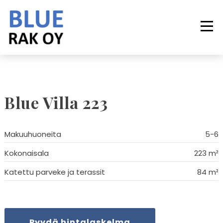
Siirry
sisältöön
Val
Blue Villa 223
Makuuhuoneita
5-6
Kokonaisala
223 m²
Katettu parveke ja terassit
84 m²
Pyydä hintalaskelma