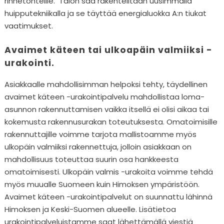
rinnetonteille. Talon saa rakenteiltaan uusimmalla
huipputekniikalla ja se täyttää energialuokka A:n tiukat
vaatimukset.
Avaimet käteen tai ulkoapäin valmiiksi -
urakointi.
Asiakkaalle mahdollisimman helpoksi tehty, täydellinen
avaimet käteen -urakointipalvelu mahdollistaa loma-
asunnon rakennuttamisen vaikka itsellä ei olisi aikaa tai
kokemusta rakennusurakan toteutuksesta. Omatoimisille
rakennuttajille voimme tarjota mallistoamme myös
ulkopäin valmiiksi rakennettuja, jolloin asiakkaan on
mahdollisuus toteuttaa suurin osa hankkeesta
omatoimisesti. Ulkopäin valmis -urakoita voimme tehdä
myös muualle Suomeen kuin Himoksen ympäristöön.
Avaimet käteen -urakointipalvelut on suunnattu lähinnä
Himoksen ja Keski-Suomen alueelle. Lisätietoa
urakointipalveluistamme saat lähettämällä viestiä