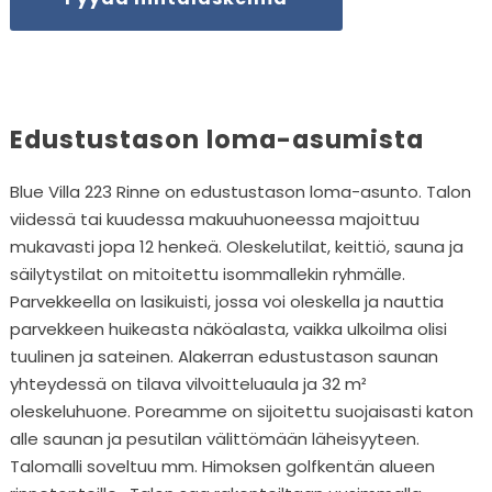
Edustustason loma-asumista
Blue Villa 223 Rinne on edustustason loma-asunto. Talon
viidessä tai kuudessa makuuhuoneessa majoittuu
mukavasti jopa 12 henkeä. Oleskelutilat, keittiö, sauna ja
säilytystilat on mitoitettu isommallekin ryhmälle.
Parvekkeella on lasikuisti, jossa voi oleskella ja nauttia
parvekkeen huikeasta näköalasta, vaikka ulkoilma olisi
tuulinen ja sateinen. Alakerran edustustason saunan
yhteydessä on tilava vilvoitteluaula ja 32 m²
oleskeluhuone. Poreamme on sijoitettu suojaisasti katon
alle saunan ja pesutilan välittömään läheisyyteen.
Talomalli soveltuu mm. Himoksen golfkentän alueen